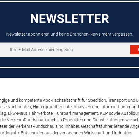
NEWSLETTER
Newsletter abonnieren und keine Branchen-News mehr verpassen.
ige und kompetente Abo-Fachzeitschrift für Spedition, Transport und Log
uelle Nachrichten, Hintergrundberichte, Analysen und informiert unter 
lag, Lkw-Maut, Fahrverbote, Fuhrparkmanagement, KEP sowie Ausbildung
t die VerkehrsRundschau auch zu Produkten und Dienstleistungen wie schw
ser der VerkehrsRundschau sind Inhaber, Geschäftsführer, leitende Angest
ortlogistik-Entscheider aus der verladenden Wirtschaft und Industrie.