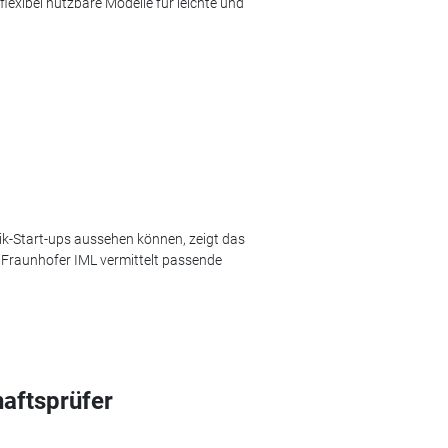
exibel nutzbare Modelle für leichte und
ik-Start-ups aussehen können, zeigt das
s Fraunhofer IML vermittelt passende
aftsprüfer