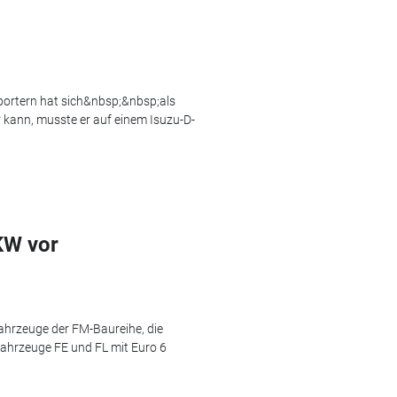
portern hat sich&nbsp;&nbsp;als
r kann, musste er auf einem Isuzu-D-
KW vor
fahrzeuge der FM-Baureihe, die
fahrzeuge FE und FL mit Euro 6