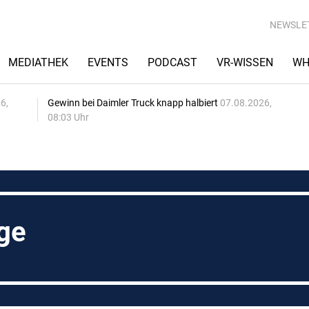
NEWSLE
MEDIATHEK
EVENTS
PODCAST
VR-WISSEN
WH
6,
Gewinn bei Daimler Truck knapp halbiert
07.08.2026,
08:03 Uhr
ge