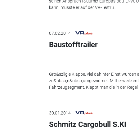
seinen Anspruch f&uuml;r Europas Bau-LKW. O
kann, musste er auf der VR-Testru...
07.02.2014
Baustofftrailer
Gro&szlig;e Klappe, viel dahinter Einst wurden
zu&nbsp;n&nbsp;umgewidmet. Mittlerweile ent
Fahrzeugsegment. Klappt man die in der Regel i
30.01.2014
Schmitz Cargobull S.KI