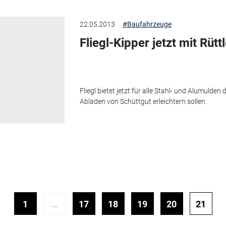
22.05.2013
#Baufahrzeuge
Fliegl-Kipper jetzt mit Rütt
Fliegl bietet jetzt für alle Stahl- und Alumulde
Abladen von Schüttgut erleichtern sollen.
1
…
17
18
19
20
21