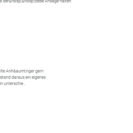
b der&nbsp;&nbsp;diese Ansage halten
 alte Anh&auml;nger gern
stand daraus ein eigenes
n unterschie...