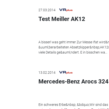
27.03.2014
Test Meiller AK12
A bisserl was geht immer Zur Messe Ifat wird&
&uuml;berarbeiteten Absetzkipper&nbsp;AK12&
viele Details ge&auml;ndert. E in bisschen wa...
13.02.2014
Mercedes-Benz Arocs 324
Ein schweres Erbe&nbsp; &bdquo;Wir sind das 