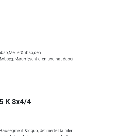
nbsp;Meiller&nbsp;den
nbsp;pr&auml;sentieren und hat dabei
5 K 8x4/4
Bausegment!&ldquo; definierte Daimler