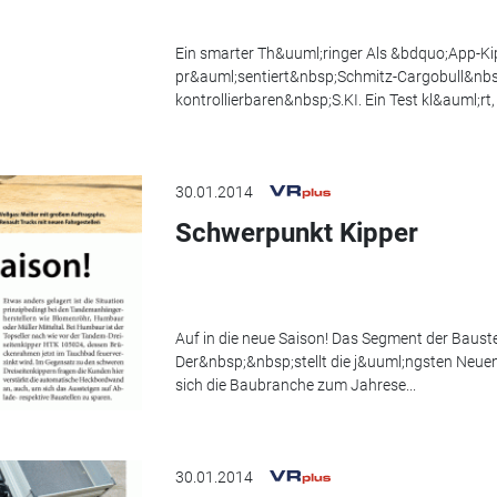
Ein smarter Th&uuml;ringer Als &bdquo;App-Ki
pr&auml;sentiert&nbsp;Schmitz-Cargobull&nbs
kontrollierbaren&nbsp;S.KI. Ein Test kl&auml;rt,
30.01.2014
Schwerpunkt Kipper
Auf in die neue Saison! Das Segment der Baust
Der&nbsp;&nbsp;stellt die j&uuml;ngsten Neu
sich die Baubranche zum Jahrese...
30.01.2014