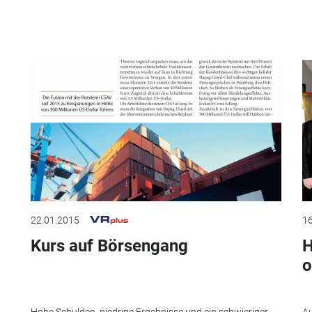
22.01.2015
16
Kurs auf Börsengang
H
o
Hohe Schulden, niedrige Ergebnisse und ein schwieriger
Au