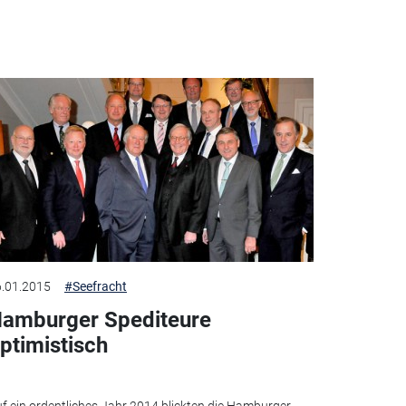
.01.2015
#Seefracht
amburger Spediteure
ptimistisch
f ein ordentliches Jahr 2014 blickten die Hamburger