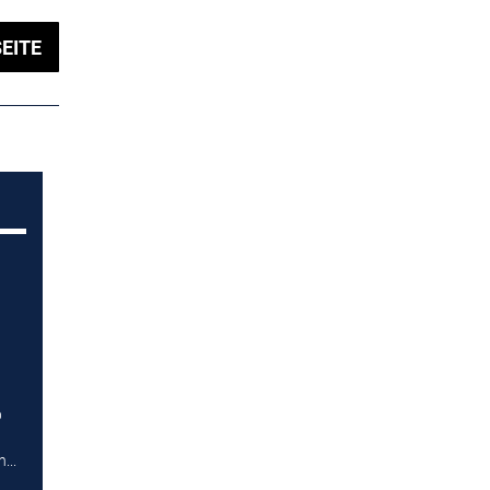
EITE
p
...