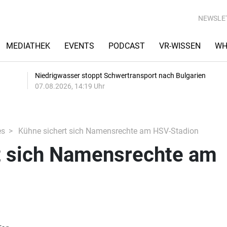
NEWSLE
MEDIATHEK
EVENTS
PODCAST
VR-WISSEN
WH
Niedrigwasser stoppt Schwertransport nach Bulgarien
07.08.2026, 14:19 Uhr
es
Kühne sichert sich Namensrechte am HSV-Stadion
t sich Namensrechte am