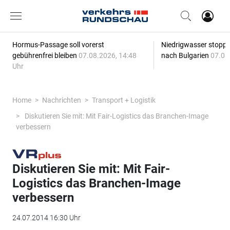
Hormus-Passage soll vorerst
Niedrigwasser stoppt
gebührenfrei bleiben
07.08.2026, 14:48
nach Bulgarien
07.08
Uhr
Home
Nachrichten
Transport + Logistik
Diskutieren Sie mit: Mit Fair-Logistics das Branchen-Image
verbessern
Diskutieren Sie mit: Mit Fair-
Logistics das Branchen-Image
verbessern
24.07.2014 16:30 Uhr