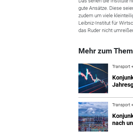
Das sehen die Institute n
gute Ansätze. Diese seie
zudem um viele kleintei
Leibniz-Institut für Wir
das Ruder nicht umreiße
Mehr zum Them
Transport +
Konjunk
Jahresg
Transport +
Konjunk
nach un