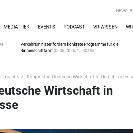
NEWSLE
MEDIATHEK
EVENTS
PODCAST
VR-WISSEN
WH
04
Verkehrsminister fordern konkrete Programme für die
Binnenschifffahrt
05.08.2026, 15:30 Uhr
+ Logistik
Konjunktur: Deutsche Wirtschaft in Herbst-Tristess
eutsche Wirtschaft in
esse