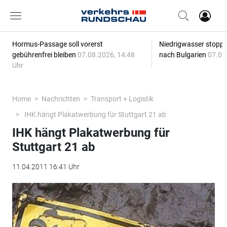
Hormus-Passage soll vorerst
Niedrigwasser stoppt
gebührenfrei bleiben
07.08.2026, 14:48
nach Bulgarien
07.08
Uhr
Home
Nachrichten
Transport + Logistik
IHK hängt Plakatwerbung für Stuttgart 21 ab
IHK hängt Plakatwerbung für
Stuttgart 21 ab
11.04.2011 16:41 Uhr