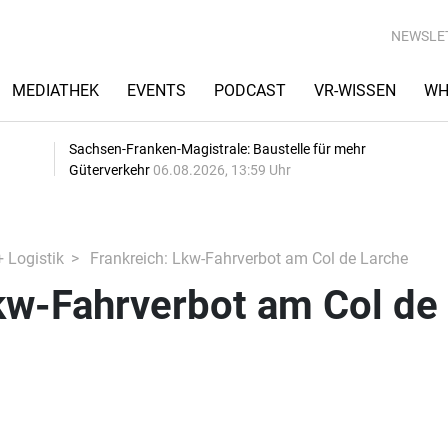
NEWSLE
MEDIATHEK
EVENTS
PODCAST
VR-WISSEN
WH
Sachsen-Franken-Magistrale: Baustelle für mehr
Güterverkehr
06.08.2026, 13:59 Uhr
+ Logistik
Frankreich: Lkw-Fahrverbot am Col de Larche
kw-Fahrverbot am Col de