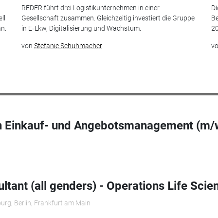
t
REDER führt drei Logistikunternehmen in einer
Di
ll
Gesellschaft zusammen. Gleichzeitig investiert die Gruppe
Be
an.
in E‑Lkw, Digitalisierung und Wachstum.
20
von
Stefanie Schuhmacher
v
in Einkauf- und Angebotsmanagement (m/
ltant (all genders) - Operations Life Scie
urg, Berlin, Frankfurt am Main