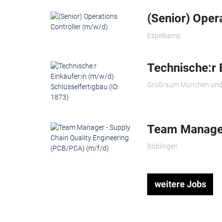
(Senior) Oper
Espelkamp
Technische:r 
Großraum München und
Team Manager 
Böblingen
weitere Jobs