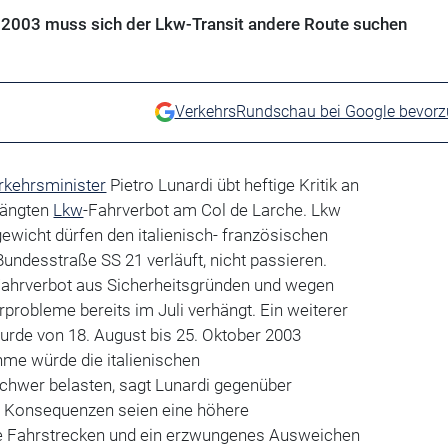
 2003 muss sich der Lkw-Transit andere Route suchen
VerkehrsRundschau bei Google bevor
rkehrsminister
Pietro Lunardi übt heftige Kritik an
ängten
Lkw
-Fahrverbot am Col de Larche. Lkw
wicht dürfen den italienisch- französischen
Bundesstraße SS 21 verläuft, nicht passieren.
Fahrverbot aus Sicherheitsgründen und wegen
rprobleme bereits im Juli verhängt. Ein weiterer
urde von 18. August bis 25. Oktober 2003
me würde die italienischen
hwer belasten, sagt Lunardi gegenüber
ie Konsequenzen seien eine höhere
re Fahrstrecken und ein erzwungenes Ausweichen