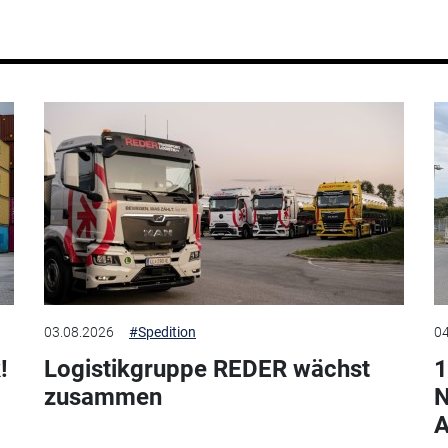
03.08.2026
#Spedition
04
!
Logistikgruppe REDER wächst
1
zusammen
N
A