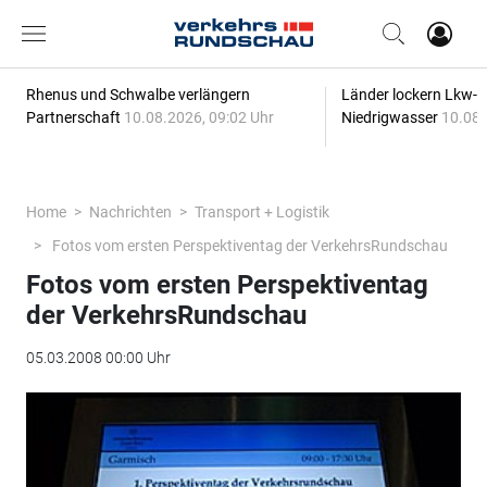
Rhenus und Schwalbe verlängern
Länder lockern Lkw-
Partnerschaft
10.08.2026, 09:02 Uhr
Niedrigwasser
10.08.
Home
Nachrichten
Transport + Logistik
Fotos vom ersten Perspektiventag der VerkehrsRundschau
Fotos vom ersten Perspektiventag
der VerkehrsRundschau
05.03.2008 00:00 Uhr