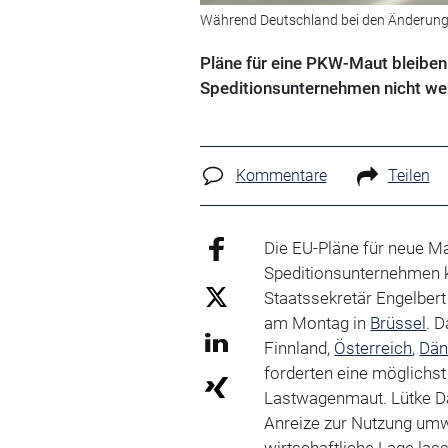
Während Deutschland bei den Änderungs
Pläne für eine PKW-Maut bleibe
Speditionsunternehmen nicht wei
Kommentare
Teilen
Die EU-Pläne für neue M
Speditionsunternehmen k
Staatssekretär Engelber
am Montag in
Brüssel
. 
Finnland,
Österreich
,
Dän
forderten eine möglichs
Lastwagenmaut. Lütke Da
Anreize zur Nutzung umw