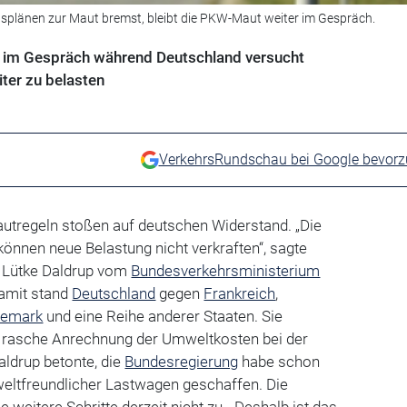
plänen zur Maut bremst, bleibt die PKW-Maut weiter im Gespräch.
n im Gespräch während Deutschland versucht
ter zu belasten
VerkehrsRundschau bei Google bevor
autregeln stoßen auf deutschen Widerstand. „Die
önnen neue Belastung nicht verkraften“, sagte
t Lütke Daldrup vom
Bundesverkehrsministerium
Damit stand
Deutschland
gegen
Frankreich
,
emark
und eine Reihe anderer Staaten. Sie
t rasche Anrechnung der Umweltkosten bei der
ldrup betonte, die
Bundesregierung
habe schon
eltfreundlicher Lastwagen geschaffen. Die