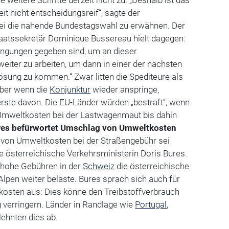
e weitere Schritte derzeit nicht zu. „Deshalb ist das
it nicht entscheidungsreif“, sagte der
bei die nahende Bundestagswahl zu erwähnen. Der
aatssekretär Dominique Bussereau hielt dagegen:
dingungen gegeben sind, um an dieser
eiter zu arbeiten, um dann in einer der nächsten
ösung zu kommen.“ Zwar litten die Spediteure als
 Aber wenn die
Konjunktur
wieder anspringe,
 erste davon. Die EU-Länder würden „bestraft“, wenn
Umweltkosten bei der Lastwagenmaut bis dahin
res befürwortet Umschlag von Umweltkosten
von Umweltkosten bei der Straßengebühr sei
ie österreichische Verkehrsministerin Doris Bures.
s hohe Gebühren in der
Schweiz
die österreichische
Alpen weiter belaste. Bures sprach sich auch für
kosten aus: Dies könne den Treibstoffverbrauch
 verringern. Länder in Randlage wie
Portugal
,
lehnten dies ab.