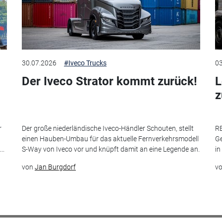
30.07.2026
#Iveco Trucks
03
Der Iveco Strator kommt zurück!
L
r
Der große niederländische Iveco-Händler Schouten, stellt
RE
einen Hauben-Umbau für das aktuelle Fernverkehrsmodell
Ge
..
S-Way von Iveco vor und knüpft damit an eine Legende an.
in
von
Jan Burgdorf
v