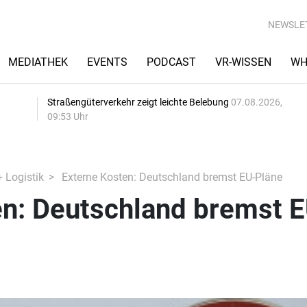
NEWSLE
MEDIATHEK
EVENTS
PODCAST
VR-WISSEN
WH
Straßengüterverkehr zeigt leichte Belebung
07.08.2026,
09:53 Uhr
+ Logistik
Externe Kosten: Deutschland bremst EU-Pläne
en: Deutschland bremst E