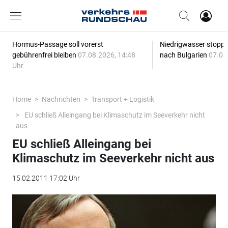
Hormus-Passage soll vorerst
Niedrigwasser stoppt
gebührenfrei bleiben
07.08.2026, 14:48
nach Bulgarien
07.08
Uhr
Home
Nachrichten
Transport + Logistik
EU schließ Alleingang bei Klimaschutz im Seeverkehr nicht
aus
EU schließ Alleingang bei
Klimaschutz im Seeverkehr nicht aus
15.02.2011 17:02 Uhr