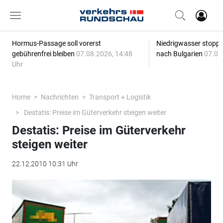
Hormus-Passage soll vorerst
Niedrigwasser stoppt
gebührenfrei bleiben
07.08.2026, 14:48
nach Bulgarien
07.08
Uhr
Home
Nachrichten
Transport + Logistik
Destatis: Preise im Güterverkehr steigen weiter
Destatis: Preise im Güterverkehr
steigen weiter
22.12.2010 10:31 Uhr