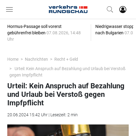
Hormus-Passage soll vorerst
Niedrigwasser stoppt
gebührenfrei bleiben
07.08.2026, 14:48
nach Bulgarien
07.08
Uhr
Home
Nachrichten
Recht + Geld
Urteil: Kein Anspruch auf Bezahlung und Urlaub bei Verstoß
gegen Impfpflicht
Urteil: Kein Anspruch auf Bezahlung
und Urlaub bei Verstoß gegen
Impfpflicht
20.06.2024 15:42 Uhr | Lesezeit: 2 min