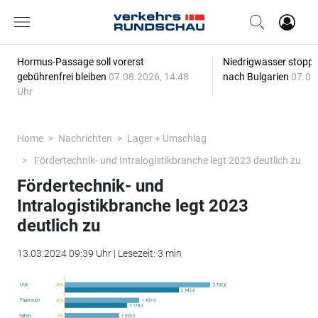
Hormus-Passage soll vorerst
Niedrigwasser stoppt
gebührenfrei bleiben
07.08.2026, 14:48
nach Bulgarien
07.08
Uhr
Home
Nachrichten
Lager + Umschlag
Fördertechnik- und Intralogistikbranche legt 2023 deutlich zu
Fördertechnik- und
Intralogistikbranche legt 2023
deutlich zu
13.03.2024 09:39 Uhr | Lesezeit: 3 min