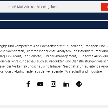
ige und kompetente Abo-Fachzeitschrift für Spedition, Transport und Log
uelle Nachrichten, Hintergrundberichte, Analysen und informiert unter 
lag, Lkw-Maut, Fahrverbote, Fuhrparkmanagement, KEP sowie Ausbildung
t die VerkehrsRundschau auch zu Produkten und Dienstleistungen wie schw
ser der VerkehrsRundschau sind Inhaber, Geschäftsführer, leitende Angest
ortlogistik-Entscheider aus der verladenden Wirtschaft und Industrie.