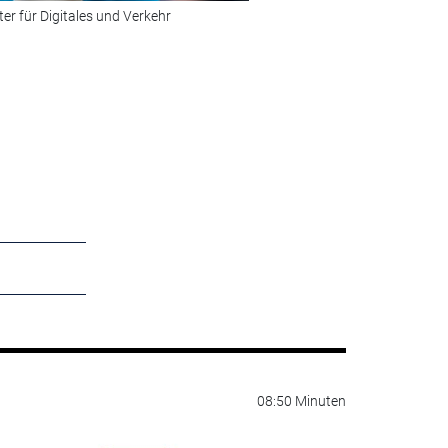
er für Digitales und Verkehr
Bild 2 von 15:
Sie steht an der 
© Foto: BG Verkehr
08:50 Minuten