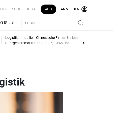
TTER
SHOP
JOBS
ABO
ANMELDEN
O IS WHO LOGISTIK
VR INDEX
BEST AZUBI
Logistikimmobilien: Chinesische Firmen treiben
Thie
Ruhrgebietsmarkt
07.08.2026, 13:46 Uhr
07.0
gistik