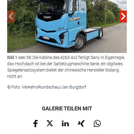
Bild 1 von 10:
Die Kabine des e263 4x2 fertigt Sany in Eigenregie,
Bil
das Hochdach ist bei der Sattelzugmaschine Serie, ein digitales
beh
Spiegelersatzsystem bietet der chinesische Hersteller bislang
Get
nicht an
© F
© Foto: VerkehrsRundschau/Jan Burgdorf
GALERIE TEILEN MIT