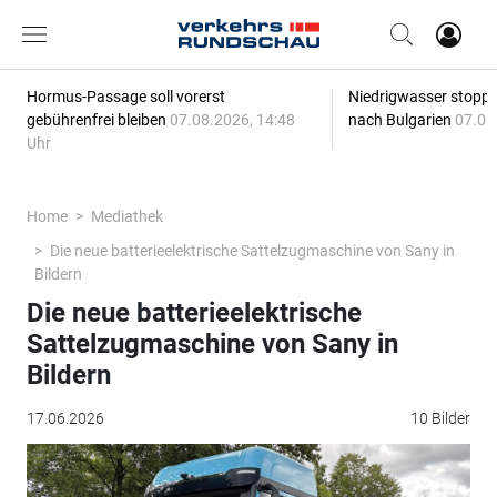
Hormus-Passage soll vorerst
Niedrigwasser stoppt
gebührenfrei bleiben
07.08.2026, 14:48
nach Bulgarien
07.08
Uhr
Home
Mediathek
Die neue batterieelektrische Sattelzugmaschine von Sany in
Bildern
Die neue batterieelektrische
Sattelzugmaschine von Sany in
Bildern
17.06.2026
10 Bilder