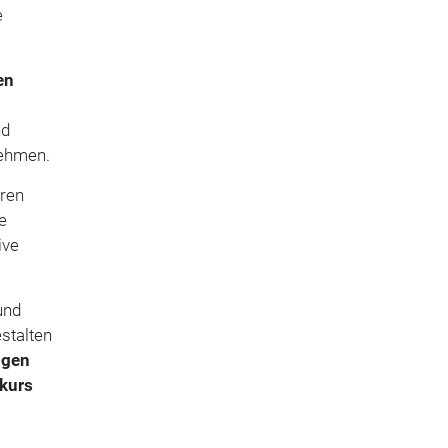
e
en
nd
nehmen.
ren
e
ive
und
stalten
ngen
skurs