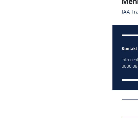
Mehr
IAA Tra
Kontakt
info-cen
0800 88