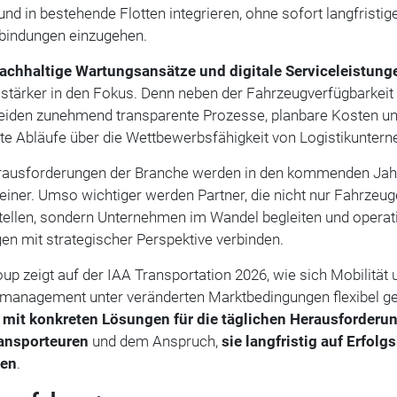
und in bestehende Flotten integrieren, ohne sofort langfristig
lbindungen einzugehen.
achhaltige Wartungsansätze und digitale Serviceleistung
 stärker in den Fokus. Denn neben der Fahrzeugverfügbarkeit
eiden zunehmend transparente Prozesse, planbare Kosten u
nte Abläufe über die Wettbewerbsfähigkeit von Logistikunter
rausforderungen der Branche werden in den kommenden Jah
leiner. Umso wichtiger werden Partner, die nicht nur Fahrzeug
stellen, sondern Unternehmen im Wandel begleiten und operat
n mit strategischer Perspektive verbinden.
up zeigt auf der IAA Transportation 2026, wie sich Mobilität 
nmanagement unter veränderten Marktbedingungen flexibel ge
,
mit konkreten Lösungen für die täglichen Herausforderu
ansporteuren
und dem Anspruch,
sie langfristig auf Erfolg
ten
.