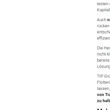
testen 
Kapita
Auch
n
rücken
entsch
effizie
Die He
nicht k
bereit
Lösunge
TIP Gro
Flotte
lassen
von Tr
zu hal