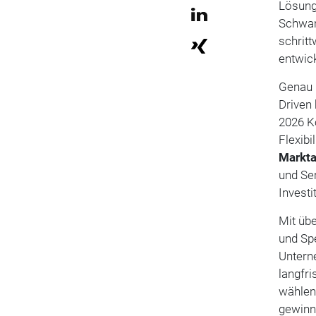
Lösung
Schwan
schritt
entwick
Genau h
Driven 
2026 Ko
Flexibi
Markta
und Se
Investi
Mit übe
und Spe
Untern
langfr
wählen.
gewinn