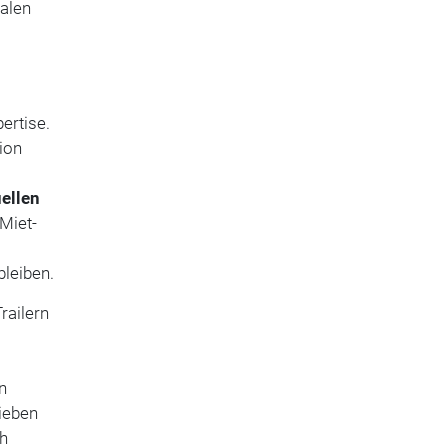
alen
ertise.
ion
ellen
Miet-
bleiben.
railern
n
ieben
h