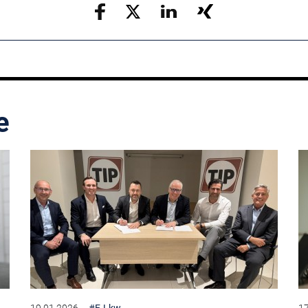
e
19.01.2026
#E-Lkw
17