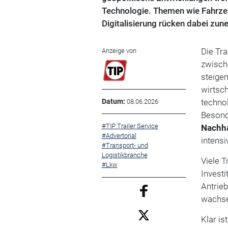
Technologie. Themen wie Fahrzeu
Digitalisierung rücken dabei zu
Die Tra
Anzeige von
zwisch
steigen
wirtsch
Datum:
techno
08.06.2026
Besond
#TIP Trailer Service
Nachha
#Advertorial
intensiv
#Transport- und
Logistikbranche
Viele T
#Lkw
Investi
Antrieb
wachsen
Klar is