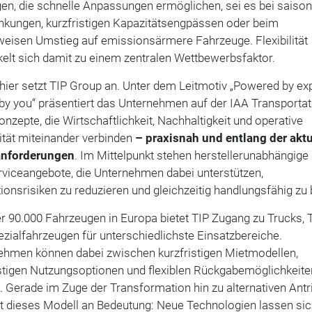
en, die schnelle Anpassungen ermöglichen, sei es bei saison
kungen, kurzfristigen Kapazitätsengpässen oder beim
weisen Umstieg auf emissionsärmere Fahrzeuge. Flexibilität
elt sich damit zu einem zentralen Wettbewerbsfaktor.
ier setzt TIP Group an. Unter dem Leitmotiv „Powered by exp
by you“ präsentiert das Unternehmen auf der IAA Transportat
nzepte, die Wirtschaftlichkeit, Nachhaltigkeit und operative
lität miteinander verbinden
– praxisnah und entlang der aktu
nforderungen
. Im Mittelpunkt stehen herstellerunabhängige 
rviceangebote, die Unternehmen dabei unterstützen,
tionsrisiken zu reduzieren und gleichzeitig handlungsfähig zu 
r 90.000 Fahrzeugen in Europa bietet TIP Zugang zu Trucks, T
zialfahrzeugen für unterschiedlichste Einsatzbereiche.
ehmen können dabei zwischen kurzfristigen Mietmodellen,
istigen Nutzungsoptionen und flexiblen Rückgabemöglichkeite
 Gerade im Zuge der Transformation hin zu alternativen Antr
t dieses Modell an Bedeutung: Neue Technologien lassen sic