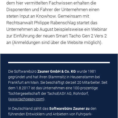
dem hier vermittelten Fachwissen erhalten die
Disponenten und Fahrer der Unternehmen einen
steten Input an Knowhow. Gemeinsam mit
Rechtsanwalt Philippe Rabenschlag startet das
Unternehmen ab August beispielsweise ein Webinar
zur Einführung der neuen Smart Tacho Gen 2 Vers 2
an (Anmeldungen sind über die Website möglich).
Die Softwarebüro
Zauner GmbH & Co. KG
wurde 1981
gegründet und hat ihren Stammsitz in Heusenstamm bei
Frankfurt am Main. Sie beschäftigt derzeit 20 Mitarbeiter. Seit
dem 1.8.2017 ist das Unternehmen eine 100-prozentige
Tochtergesellschaft der TachoEASY AG, Rohrdorf,
(
www.tachoeasy.com
).
In Deutschland zählt das
Softwarebüro Zauner zu
den
führenden Entwicklern und Anbietern von Fuhrpark-