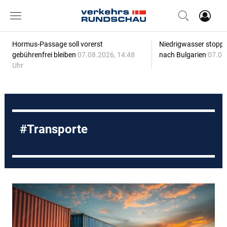
Hormus-Passage soll vorerst
Niedrigwasser stoppt
gebührenfrei bleiben
07.08.2026, 14:48
nach Bulgarien
07.08
Uhr
Transporte