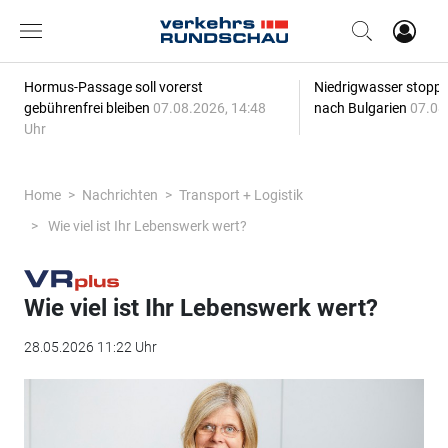
Hormus-Passage soll vorerst
Niedrigwasser stoppt
gebührenfrei bleiben
07.08.2026, 14:48
nach Bulgarien
07.08
Uhr
Home
Nachrichten
Transport + Logistik
Wie viel ist Ihr Lebenswerk wert?
Wie viel ist Ihr Lebenswerk wert?
28.05.2026 11:22 Uhr