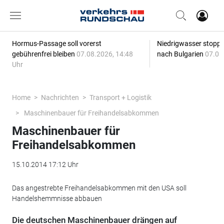
Hormus-Passage soll vorerst
Niedrigwasser stoppt
gebührenfrei bleiben
07.08.2026, 14:48
nach Bulgarien
07.08
Uhr
Home
Nachrichten
Transport + Logistik
Maschinenbauer für Freihandelsabkommen
Maschinenbauer für
Freihandelsabkommen
15.10.2014 17:12 Uhr
Das angestrebte Freihandelsabkommen mit den USA soll
Handelshemmnisse abbauen
Die deutschen Maschinenbauer drängen auf