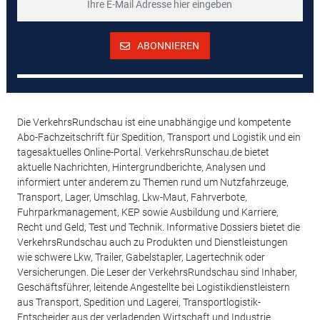
ABONNIEREN
Die VerkehrsRundschau ist eine unabhängige und kompetente
Abo-Fachzeitschrift für Spedition, Transport und Logistik und ein
tagesaktuelles Online-Portal. VerkehrsRunschau.de bietet
aktuelle Nachrichten, Hintergrundberichte, Analysen und
informiert unter anderem zu Themen rund um Nutzfahrzeuge,
Transport, Lager, Umschlag, Lkw-Maut, Fahrverbote,
Fuhrparkmanagement, KEP sowie Ausbildung und Karriere,
Recht und Geld, Test und Technik. Informative Dossiers bietet die
VerkehrsRundschau auch zu Produkten und Dienstleistungen
wie schwere Lkw, Trailer, Gabelstapler, Lagertechnik oder
Versicherungen. Die Leser der VerkehrsRundschau sind Inhaber,
Geschäftsführer, leitende Angestellte bei Logistikdienstleistern
aus Transport, Spedition und Lagerei, Transportlogistik-
Entscheider aus der verladenden Wirtschaft und Industrie.