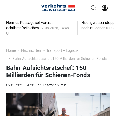
Hormus-Passage soll vorerst
Niedrigwasser stoppt
gebührenfrei bleiben
07.08.2026, 14:48
nach Bulgarien
07.08
Uhr
Home
Nachrichten
Transport + Logistik
Bahn-Aufsichtsratschef: 150 Milliarden für Schienen-Fonds
Bahn-Aufsichtsratschef: 150
Milliarden für Schienen-Fonds
09.01.2025 14:20 Uhr | Lesezeit: 2 min