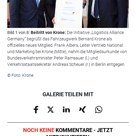
Bild 1 von 8:
Beitritt von Krone:
Die Initiative „Logistics Alliance
Bil
Germany“ begrüßt das Fahrzeugwerk Bernard Krone als
Jah
offizielles neues Mitglied. Frank Albers, Leiter Vertrieb National
(VH
und Marketing bei Krone (Mitte), nahm die Mitgliedsurkunde von
den
Bundesverkehrsminister Peter Ramsauer (l.) und
mit
Verkehrsstaatssekretär Andreas Scheuer (r.) in Berlin entgegen
Sch
für
© Foto: Krone
© F
GALERIE TEILEN MIT
NOCH KEINE
KOMMENTARE - JETZT