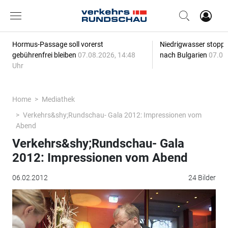
Hormus-Passage soll vorerst
Niedrigwasser stoppt
gebührenfrei bleiben
07.08.2026, 14:48
nach Bulgarien
07.08
Uhr
Home
Mediathek
Verkehrs&shy;Rundschau- Gala 2012: Impressionen vom
Abend
Verkehrs&shy;Rundschau- Gala
2012: Impressionen vom Abend
06.02.2012
24 Bilder