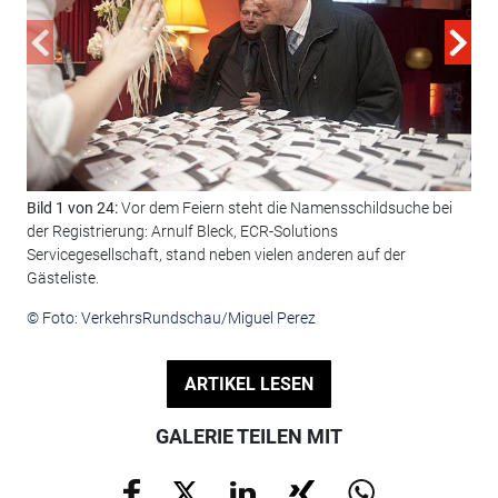
Bild 1 von 24:
Vor dem Feiern steht die Namensschildsuche bei
Bil
der Registrierung: Arnulf Bleck, ECR-Solutions
Jür
Servicegesellschaft, stand neben vielen anderen auf der
Lan
Gästeliste.
© F
© Foto: VerkehrsRundschau/Miguel Perez
ARTIKEL LESEN
GALERIE TEILEN MIT