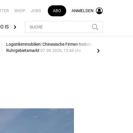
TTER
SHOP
JOBS
ABO
ANMELDEN
O IS WHO LOGISTIK
VR INDEX
BEST AZUBI
Logistikimmobilien: Chinesische Firmen treiben
Thie
Ruhrgebietsmarkt
07.08.2026, 13:46 Uhr
07.0