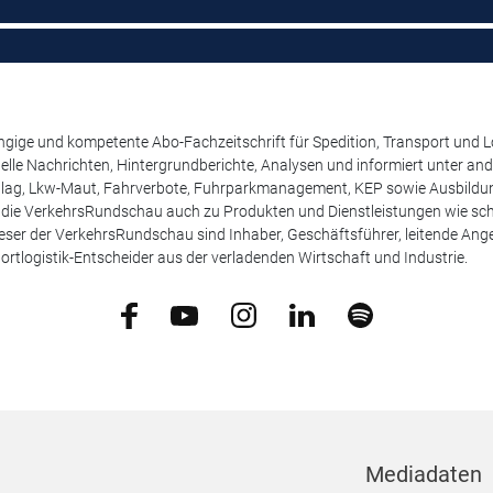
ige und kompetente Abo-Fachzeitschrift für Spedition, Transport und Log
uelle Nachrichten, Hintergrundberichte, Analysen und informiert unter 
lag, Lkw-Maut, Fahrverbote, Fuhrparkmanagement, KEP sowie Ausbildung
t die VerkehrsRundschau auch zu Produkten und Dienstleistungen wie schw
ser der VerkehrsRundschau sind Inhaber, Geschäftsführer, leitende Angest
ortlogistik-Entscheider aus der verladenden Wirtschaft und Industrie.
Mediadaten