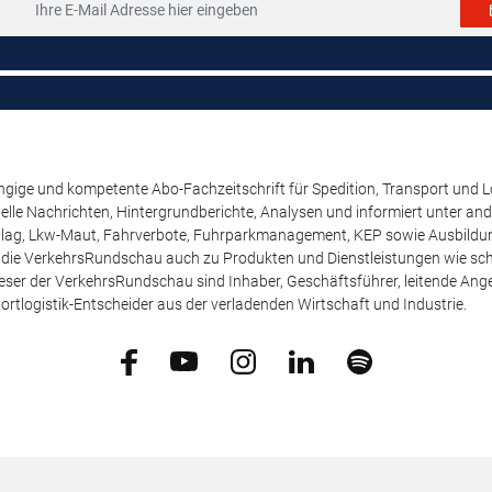
ige und kompetente Abo-Fachzeitschrift für Spedition, Transport und Log
uelle Nachrichten, Hintergrundberichte, Analysen und informiert unter 
lag, Lkw-Maut, Fahrverbote, Fuhrparkmanagement, KEP sowie Ausbildung
t die VerkehrsRundschau auch zu Produkten und Dienstleistungen wie schw
ser der VerkehrsRundschau sind Inhaber, Geschäftsführer, leitende Angest
ortlogistik-Entscheider aus der verladenden Wirtschaft und Industrie.