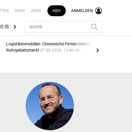
TTER
SHOP
JOBS
ABO
ANMELDEN
O IS WHO LOGISTIK
VR INDEX
BEST AZUBI
Logistikimmobilien: Chinesische Firmen treiben
Thie
Ruhrgebietsmarkt
07.08.2026, 13:46 Uhr
07.0