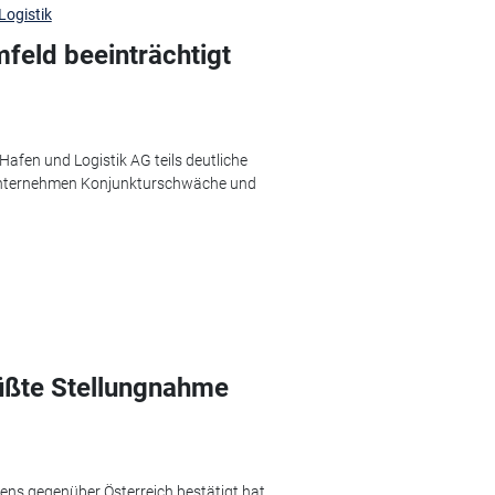
ogistik
eld beeinträchtigt
afen und Logistik AG teils deutliche
Unternehmen Konjunkturschwäche und
rüßte Stellungnahme
ns gegenüber Österreich bestätigt hat,