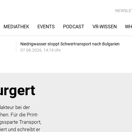
NEWSLE
MEDIATHEK
EVENTS
PODCAST
VR-WISSEN
WH
Niedrigwasser stoppt Schwertransport nach Bulgarien
07.08.2026, 14:19 Uhr
rgert
akteur bei der
n. Für die Print-
gssparte Transport,
ert und schreibt er