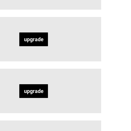
upgrade
upgrade