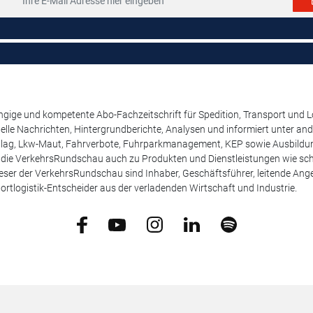
ige und kompetente Abo-Fachzeitschrift für Spedition, Transport und Log
uelle Nachrichten, Hintergrundberichte, Analysen und informiert unter 
lag, Lkw-Maut, Fahrverbote, Fuhrparkmanagement, KEP sowie Ausbildung
t die VerkehrsRundschau auch zu Produkten und Dienstleistungen wie schw
ser der VerkehrsRundschau sind Inhaber, Geschäftsführer, leitende Angest
ortlogistik-Entscheider aus der verladenden Wirtschaft und Industrie.