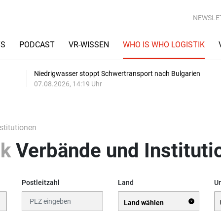
NEWSLE
TS
PODCAST
VR-WISSEN
WHO IS WHO LOGISTIK
Niedrigwasser stoppt Schwertransport nach Bulgarien
07.08.2026, 14:19 Uhr
stitutionen
ik
Verbände und Instituti
Postleitzahl
Land
Un