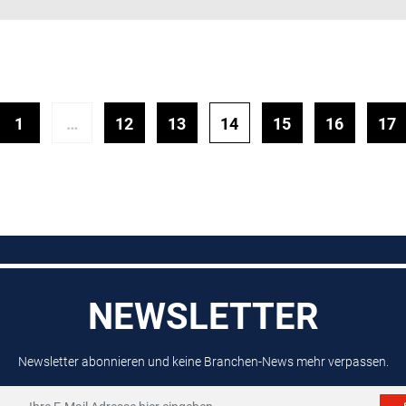
1
…
12
13
14
15
16
17
NEWSLETTER
Newsletter abonnieren und keine Branchen-News mehr verpassen.