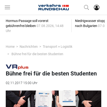
Hormus-Passage soll vorerst
Niedrigwasser stoppt
gebührenfrei bleiben
07.08.2026, 14:48
nach Bulgarien
07.08
Uhr
Home
Nachrichten
Transport + Logistik
Bühne frei für die besten Studenten
Bühne frei für die besten Studenten
02.11.2017 15:00 Uhr