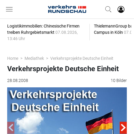
Logistikimmobilien: Chinesische Firmen
ThielemannGroup baut
treiben Ruhrgebietsmarkt
07.08.2026,
Campus in Köln
07.08
13:46 Uhr
Home
Mediathek
Verkehrsprojekte Deutsche Einheit
Verkehrsprojekte Deutsche Einheit
28.08.2008
10 Bilder