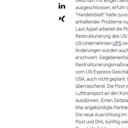
Geschäft mit eiligen S
ausgeschlossen, erfuhr 
"Handelsblatt" hatte zuvo
anhaltender Probleme nu
Laut Appel arbeitet die 
Restrukturierung des US
US-Unternehmen
UPS
se
Änderungen würden auch
erschwert. Gegebenenfal
Restrukturierungsmaßnah
vom US-Express-Geschäft,
USA, auch nicht geplant.
überraschend. Die Post 
Lufttransport an den Ko
ausdünnen. Einen Zeitpla
Mai angekündigte Partner
Die neue Ausrichtung im 
Post und DHL künftig we