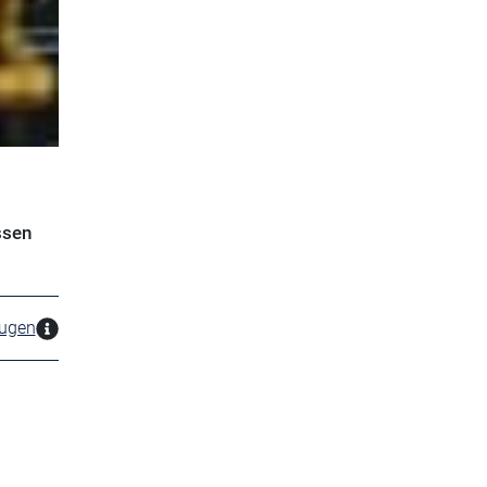
ssen
zugen