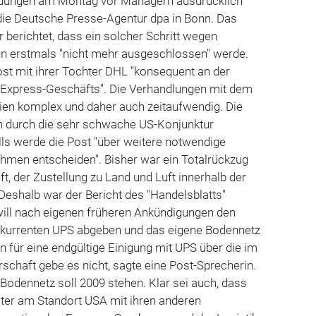
endungen am Montag vor Managern ausdrücklich
die Deutsche Presse-Agentur dpa in Bonn. Das
r berichtet, dass ein solcher Schritt wegen
n erstmals "nicht mehr ausgeschlossen" werde.
Post mit ihrer Tochter DHL "konsequent an der
-Express-Geschäfts". Die Verhandlungen mit dem
ien komplex und daher auch zeitaufwendig. Die
 durch die sehr schwache US-Konjunktur
ls werde die Post "über weitere notwendige
men entscheiden". Bisher war ein Totalrückzug
 der Zustellung zu Land und Luft innerhalb der
 Deshalb war der Bericht des "Handelsblatts"
will nach eigenen früheren Ankündigungen den
nkurrenten UPS abgeben und das eigene Bodennetz
n für eine endgültige Einigung mit UPS über die im
schaft gebe es nicht, sagte eine Post-Sprecherin.
Bodennetz soll 2009 stehen. Klar sei auch, dass
iter am Standort USA mit ihren anderen