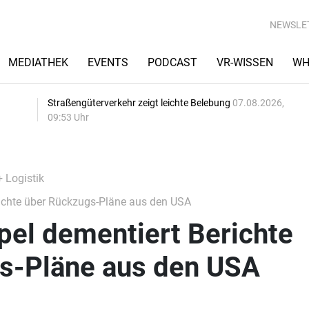
NEWSLE
MEDIATHEK
EVENTS
PODCAST
VR-WISSEN
WH
Straßengüterverkehr zeigt leichte Belebung
07.08.2026,
09:53 Uhr
+ Logistik
ichte über Rückzugs-Pläne aus den USA
pel dementiert Berichte
s-Pläne aus den USA