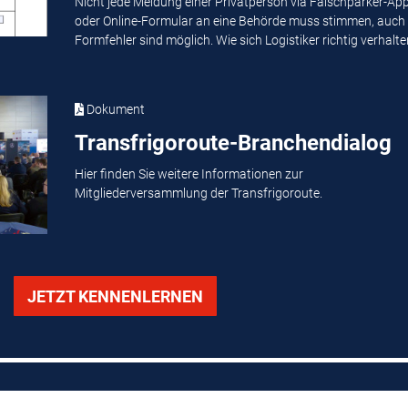
Nicht jede Meldung einer Privatperson via Falschparker-Ap
oder Online-Formular an eine Behörde muss stimmen, auch
Formfehler sind möglich. Wie sich Logistiker richtig verhalten
Dokument
Transfrigoroute-Branchendialog
Hier finden Sie weitere Informationen zur
Mitgliederversammlung der Transfrigoroute.
JETZT KENNENLERNEN